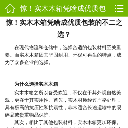


惊！实木木箱凭啥成优质包
网站首页

惊！实木木箱凭啥成优质包装的不二之
产品中心
装的不二之选？
选？
新闻资讯
在现代物流和仓储中，选择合适的包装材料至关重
公司简介
要。而实木木箱因其坚固耐用、环保可再生的特点，成
为了众多企业的选择。
发货现场
厂房场景
为什么选择实木木箱
实木木箱之所以备受欢迎，不仅在于其外观自然美
荣誉资质
观，更在于其实用性。首先，实木材质经过严格处理，
具有极高的抗压性和抗震性，非常适合长途运输中的易
在线留言
碎品或贵重物品保护。
其次，相比于其他包装材料，实木木箱更加环保。